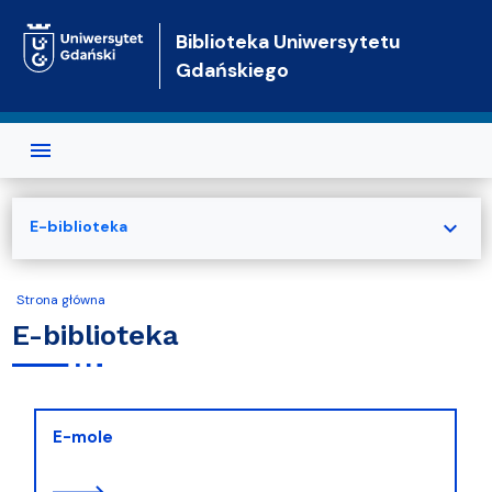
Przejdź do treści
Biblioteka Uniwersytetu
Gdańskiego
expand_more
E-biblioteka
Strona główna
E-biblioteka
E-mole