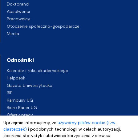
Doktoranci
Absolwenci
Pracownicy
Otoczenie społeczno-gospodarcze
Media
Odnośniki
Kalendarz roku akademickiego
Helpdesk
Gazeta Uniwersytecka
BIP
Kampusy UG
Biuro Karier UG
Oferty pracy
Deklaracja dostępności
Uprzejmie informujemy, że
używamy plików cookie (tzw.
ciasteczek)
i podobnych technologii w celach autoryzacji,
zbierania statystyk i ułatwienia korzystania z serwisu