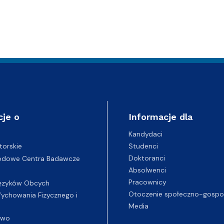
cje o
Informacje dla
Kandydaci
Studenci
torskie
Doktoranci
odowe Centra Badawcze
Absolwenci
Pracownicy
ęzyków Obcych
Otoczenie społeczno-gospo
chowania Fizycznego i
Media
two