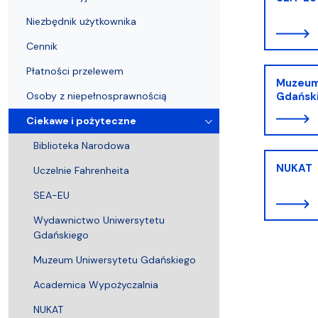
Pomorska Biblioteka Cyfrowa
Niezbędnik użytkownika
Czytniki e-booków
Niezbędnik użytkownika
Cennik
Płatności przelewem
Muzeum
Osoby z niepełnosprawnością
Gdańsk
Ciekawe i pożyteczne
Biblioteka Narodowa
NUKAT
Uczelnie Fahrenheita
SEA-EU
Wydawnictwo Uniwersytetu
Gdańskiego
Muzeum Uniwersytetu Gdańskiego
Academica Wypożyczalnia
NUKAT