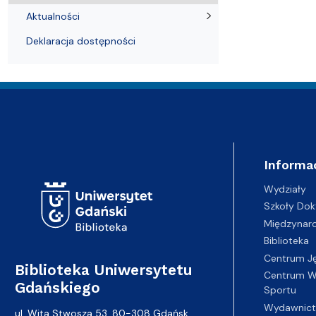
Aktualności
Deklaracja dostępności
Adres Biblioteki
Informa
Wydziały
Szkoły Dok
Międzynar
Biblioteka
Centrum J
Biblioteka Uniwersytetu
Centrum Wy
Gdańskiego
Sportu
Wydawnic
ul. Wita Stwosza 53, 80-308 Gdańsk