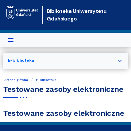
Przejdź do treści
Biblioteka Uniwersytetu
Gdańskiego
expand_more
E-biblioteka
Strona główna
E-biblioteka
Testowane zasoby elektroniczne
Testowane zasoby elektroniczne