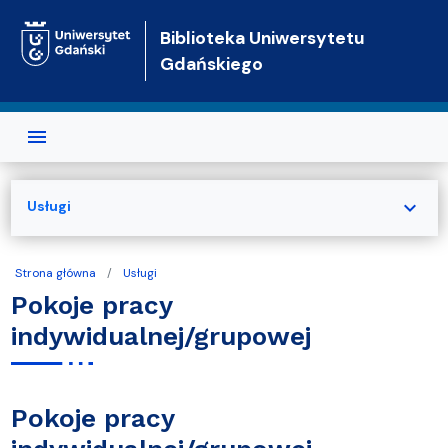
Przejdź do treści
Biblioteka Uniwersytetu
Gdańskiego
expand_more
Usługi
Strona główna
Usługi
Pokoje pracy
indywidualnej/grupowej
Pokoje pracy