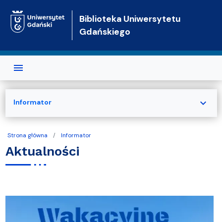
Przejdź do treści
Biblioteka Uniwersytetu
Gdańskiego
expand_more
Informator
Strona główna
Informator
Aktualności