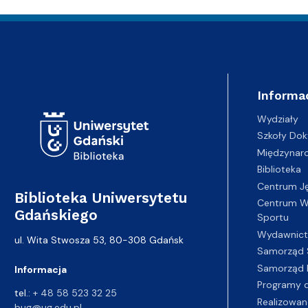
Adres Biblioteki
Informa
Wydziały
Szkoły Dok
Międzynar
Biblioteka
Centrum J
Biblioteka Uniwersytetu
Centrum Wy
Gdańskiego
Sportu
Wydawnic
ul. Wita Stwosza 53, 80-308 Gdańsk
Samorząd 
Samorząd 
Informacja
Programy d
tel.:
+ 48 58 523 32 25
Realizowan
bug@ug.edu.pl