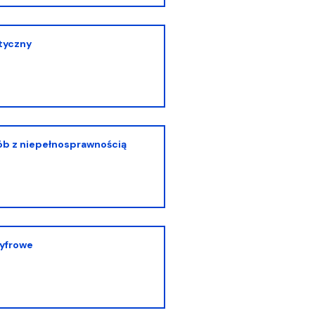
atyczny
cyfrowe