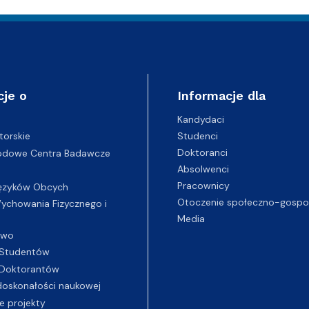
cje o
Informacje dla
Kandydaci
Studenci
torskie
Doktoranci
odowe Centra Badawcze
Absolwenci
Pracownicy
ęzyków Obcych
Otoczenie społeczno-gospo
chowania Fizycznego i
Media
two
Studentów
Doktorantów
oskonałości naukowej
e projekty