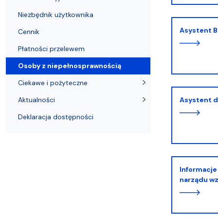
Pomorska Biblioteka Cyfrowa
Niezbędnik użytkownika
Czytniki e-booków
Niezbędnik użytkownika
Asystent 
Cennik
Płatności przelewem
Osoby z niepełnosprawnością
Ciekawe i pożyteczne
Aktualności
Asystent 
Deklaracja dostępności
Informacje dla osób z niepełnosprawnością
narządu w