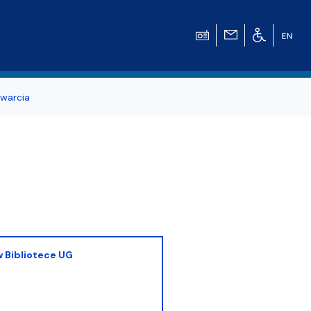
warcia
w Bibliotece UG