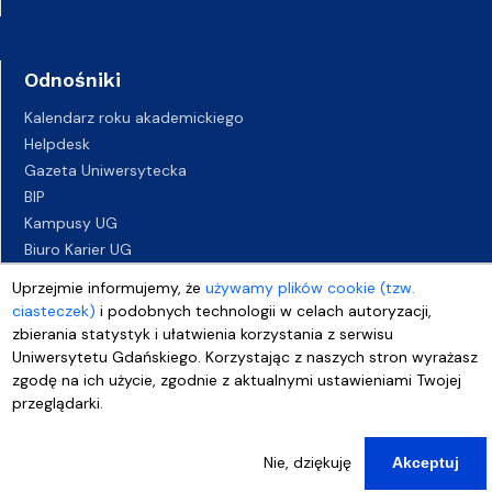
Odnośniki
Kalendarz roku akademickiego
Helpdesk
Gazeta Uniwersytecka
BIP
Kampusy UG
Biuro Karier UG
Oferty pracy
Uprzejmie informujemy, że
używamy plików cookie (tzw.
Deklaracja dostępności
ciasteczek)
i podobnych technologii w celach autoryzacji,
zbierania statystyk i ułatwienia korzystania z serwisu
Uniwersytetu Gdańskiego. Korzystając z naszych stron wyrażasz
zgodę na ich użycie, zgodnie z aktualnymi ustawieniami Twojej
przeglądarki.
Nie, dziękuję
Akceptuj