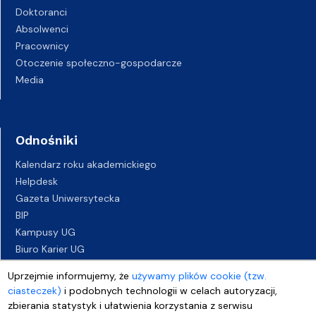
Doktoranci
Absolwenci
Pracownicy
Otoczenie społeczno-gospodarcze
Media
Odnośniki
Kalendarz roku akademickiego
Helpdesk
Gazeta Uniwersytecka
BIP
Kampusy UG
Biuro Karier UG
Oferty pracy
Uprzejmie informujemy, że
używamy plików cookie (tzw.
Deklaracja dostępności
ciasteczek)
i podobnych technologii w celach autoryzacji,
zbierania statystyk i ułatwienia korzystania z serwisu