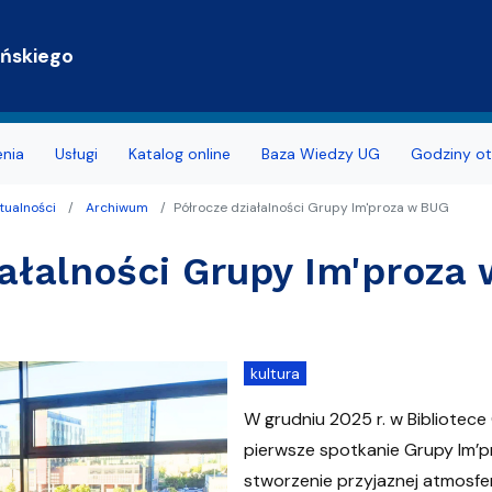
Przejdź do treści
ańskiego
enia
Usługi
Katalog online
Baza Wiedzy UG
Godziny ot
tualności
Archiwum
Półrocze działalności Grupy Im'proza w BUG
blikowania Open Access
iałalności Grupy Im'proza
rzelewem
pełnosprawnością
ożyteczne
kultura
W grudniu 2025 r. w Bibliotece
pierwsze spotkanie Grupy Im’pr
dostępności
stworzenie przyjaznej atmosfer