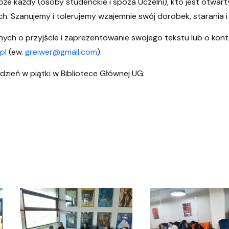
e każdy (osoby studenckie i spoza Uczelni), kto jest otwarty
ch. Szanujemy i tolerujemy wzajemnie swój dorobek, starania i
ch o przyjście i zaprezentowanie swojego tekstu lub o kont
pl
(ew.
greiwer@gmail.com
).
dzień w piątki w Bibliotece Głównej UG: