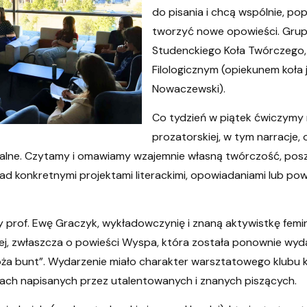
do pisania i chcą wspólnie, po
tworzyć nowe opowieści. Grupa
Studenckiego Koła Twórczego,
Filologicznym (opiekunem koła j
Nowaczewski).
Co tydzień w piątek ćwiczymy 
prozatorskiej, w tym narracje, o
cjonalne. Czytamy i omawiamy wzajemnie własną twórczość, po
ad konkretnymi projektami literackimi, opowiadaniami lub pow
my prof. Ewę Graczyk, wykładowczynię i znaną aktywistkę fem
ej, zwłaszcza o powieści Wyspa, która została ponownie wy
óża bunt”. Wydarzenie miało charakter warsztatowego klubu k
ciach napisanych przez utalentowanych i znanych piszących.