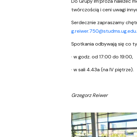
Do Grupy Im’proza należeć moż
twórczością i ceni uwagi inny
Serdecznie zapraszamy chętny
g.reiwer.750@studms.ug.edu.
Spotkania odbywają się co ty
· w godz. od 17:00 do 19:00,
· w sali 4.43a (na IV piętrze).
Grzegorz Reiwer