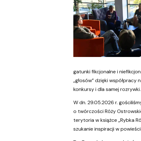
Pomorska Biblioteka Cyfrowa
Niezbędnik użytkownika
Czytniki e-booków
gatunki fikcjonalne i niefik
„głosów” dzięki współpracy n
konkursy i dla samej rozrywki.
W dn. 29.05.2026 r. gościliś
o twórczości Róży Ostrowski
terytoria w książce „Rybka R
szukanie inspiracji w powieś