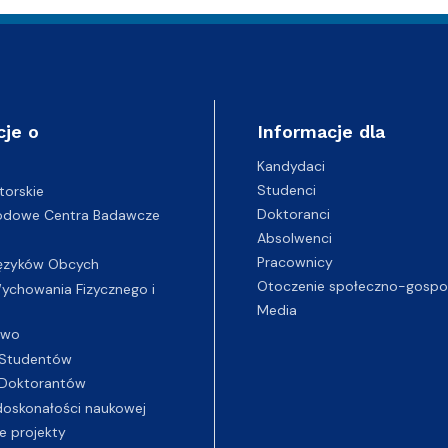
cje o
Informacje dla
Kandydaci
Studenci
torskie
Doktoranci
odowe Centra Badawcze
Absolwenci
Pracownicy
ęzyków Obcych
Otoczenie społeczno-gospo
chowania Fizycznego i
Media
two
Studentów
Doktorantów
oskonałości naukowej
e projekty