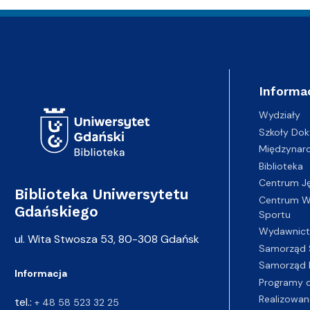
Adres Biblioteki
Informa
Wydziały
Szkoły Dok
Międzynar
Biblioteka
Centrum J
Biblioteka Uniwersytetu
Centrum Wy
Gdańskiego
Sportu
Wydawnic
ul. Wita Stwosza 53, 80-308 Gdańsk
Samorząd 
Samorząd 
Informacja
Programy d
Realizowan
tel.:
+ 48 58 523 32 25